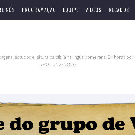
RE NÓS
PROGRAMAÇÃO
EQUIPE
VÍDEOS
RECADOS
gens, estudos e leitura da bíblia na língua pomerana, 24 horas por 
De 00:01 às 23:59