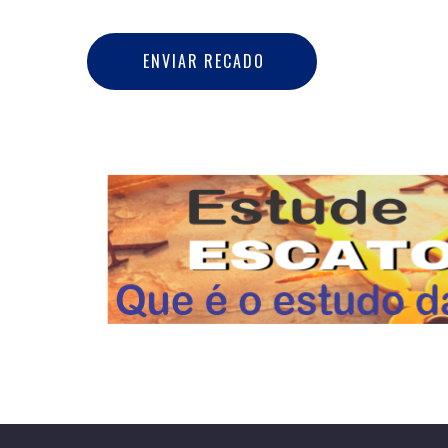
E
N
V
I
A
R
R
E
C
A
D
O
ENVIAR RECADO