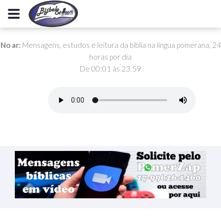
No ar:
Mensagens, estudos e leitura da bíblia na língua pomerana, 24
horas por dia
De 00:01 às 23:59