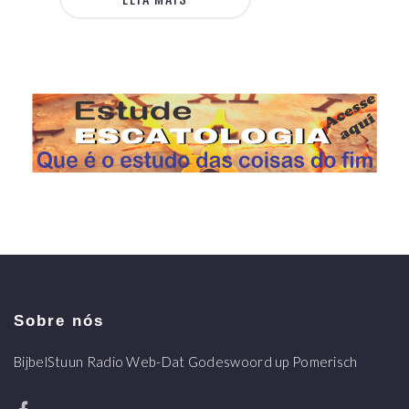
Sobre nós
BijbelStuun Radio Web-Dat Godeswoord up Pomerisch